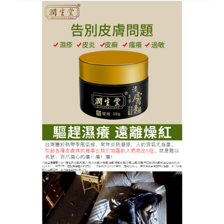
閩生堂百草清膚膏官網
告别頑固癬症，皮膚癬藥膏一
抹舒緩重獲光滑肌膚
頑固皮膚癬纏身太痛苦，手癬、腳癬、體股癬反反覆
復，瘙癢難忍、脫皮起屑，甚至出現水泡、潰爛，影
響日常行走和社交，試過各種方法都不見效果，讓人
越來越自卑，這款天然植萃
皮膚癬藥膏
專門對抗頑固
癬症，不用激素、不刺激肌膚，無論是居家、辦公還
是外出出行，都能隨時使用，不用復雜操作，不用花
費過多時間，皮膚癬藥膏每天一抹，就能悄悄甩掉頑